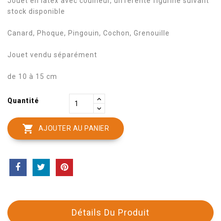
Jouet en latex avec couineur, différente figurine suivant
stock disponible
Canard, Phoque, Pingouin, Cochon, Grenouille
Jouet vendu séparément
de 10 à 15 cm
Quantité

AJOUTER AU PANIER
Détails Du Produit