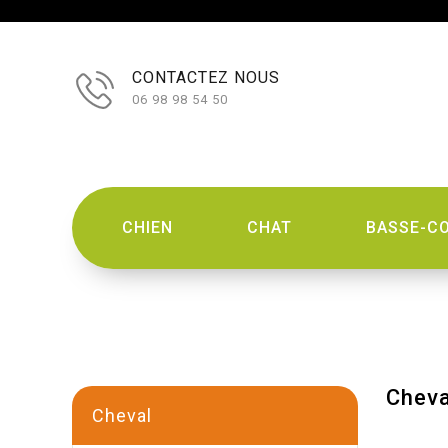
CONTACTEZ NOUS
06 98 98 54 50
CHIEN
CHAT
BASSE-C
Cheva
Cheval