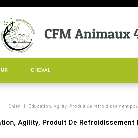
OUR
CHEVAL
l
Chien
Education, Agility, Produit de refroidissement po
tion, Agility, Produit De Refroidissement