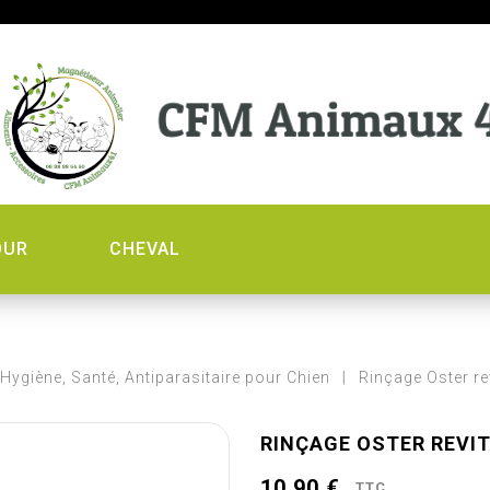
OUR
CHEVAL
Hygiène, Santé, Antiparasitaire pour Chien
Rinçage Oster re
RINÇAGE OSTER REVI
10,90 €
TTC