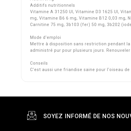
Additifs nutritionnels
Vitamine A 31250 UI, Vitamine D3 1625 UI, Vit
mg, Vitamine B6 6 mg, Vitamine B12 0,03 mg, Ni
Carnitine 75 mg, 3b103 (fer) 50 mg, 3b202 (io
Mode d'emploi
Mettre à disposition sans restriction pendant la
administré pur pour plusieurs jours. Renouvele
Conseils
C'est aussi une friandise saine pour l'oiseau d
SOYEZ INFORMÉ DE NOS NOU