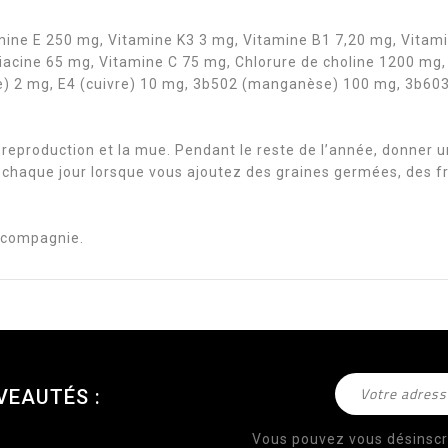
amine E 250 mg, Vitamine K3 3 mg, Vitamine B1 7,20 mg, Vitam
acine 65 mg, Vitamine C 75 mg, Chlorure de choline 1200 mg, A
de) 2 mg, E4 (cuivre) 10 mg, 3b502 (manganèse) 100 mg, 3b603
 reproduction et la mue. Pendant le reste de l’année, donner u
r chaque jour lorsque vous ajoutez des graines germées, des f
e compagnie.
VEAUTÉS :
Vous pouvez vous désinscr