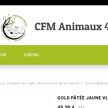
OUR
CHEVAL
our Oiseaux de cage, de volière et de la nature
Gold pâtée j
GOLD PÂTÉE JAUNE VL
45,20 €
TTC