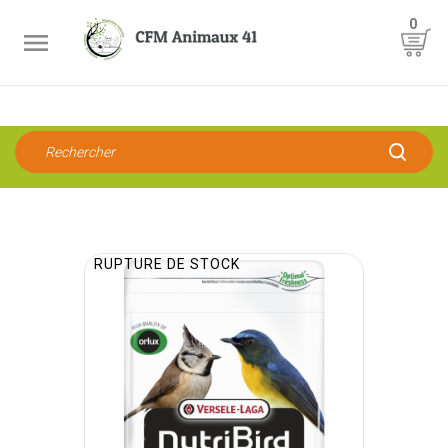
0

RUPTURE DE STOCK