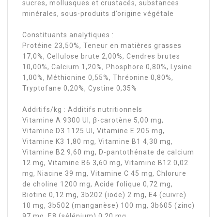
sucres, mollusques et crustacés, substances
minérales, sous-produits d’origine végétale
Constituants analytiques :
Protéine 23,50%, Teneur en matières grasses
17,0%, Cellulose brute 2,00%, Cendres brutes
10,00%, Calcium 1,20%, Phosphore 0,80%, Lysine
1,00%, Méthionine 0,55%, Thréonine 0,80%,
Tryptofane 0,20%, Cystine 0,35%
Additifs/kg : Additifs nutritionnels
Vitamine A 9300 UI, β-carotène 5,00 mg,
Vitamine D3 1125 UI, Vitamine E 205 mg,
Vitamine K3 1,80 mg, Vitamine B1 4,30 mg,
Vitamine B2 9,60 mg, D-pantothénate de calcium
12 mg, Vitamine B6 3,60 mg, Vitamine B12 0,02
mg, Niacine 39 mg, Vitamine C 45 mg, Chlorure
de choline 1200 mg, Acide folique 0,72 mg,
Biotine 0,12 mg, 3b202 (iode) 2 mg, E4 (cuivre)
10 mg, 3b502 (manganèse) 100 mg, 3b605 (zinc)
97 mg, E8 (sélénium) 0,20 mg