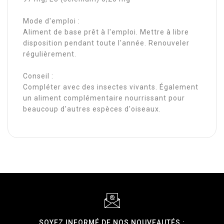
Mode d'emploi :
Aliment de base prêt à l'emploi. Mettre à libre
disposition pendant toute l'année. Renouveler
régulièrement.
Conseil :
Compléter avec des insectes vivants. Également
un aliment complémentaire nourrissant pour
beaucoup d'autres espèces d'oiseaux.
SOYEZ INFORMÉ DE NOS NOUVEAUTÉS :