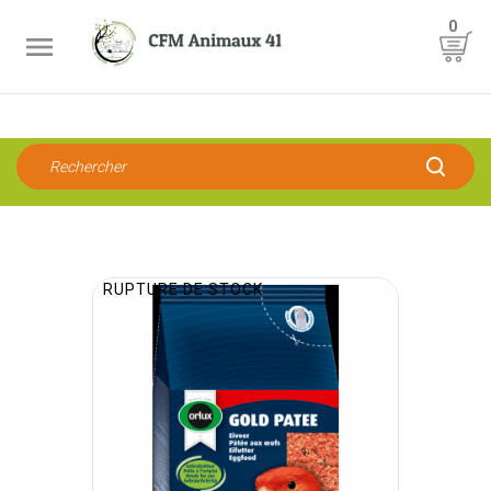
0

RUPTURE DE STOCK